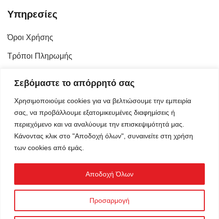
Υπηρεσίες
Όροι Χρήσης
Τρόποι Πληρωμής
Πολιτική Απορρήτου
Σεβόμαστε το απόρρητό σας
Πολιτική Επιστροφών και Ακυρώσεων
Χρησιμοποιούμε cookies για να βελτιώσουμε την εμπειρία
Τρόποι Αποστολής
σας, να προβάλλουμε εξατομικευμένες διαφημίσεις ή
περιεχόμενο και να αναλύουμε την επισκεψιμότητά μας.
Κάνοντας κλικ στο "Αποδοχή όλων", συναινείτε στη χρήση
Επικοινωνία
των cookies από εμάς.
Αποδοχή Όλων
Προσαρμογή
©
omikron.tv
.